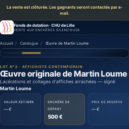
La vente est clôturée. Les gagnants seront contactés par e-
mail.
Fonds de dotation · CHU de Lille
VENTE AUX ENCHÈRES SILENCIEUSE
Accueil
/
Catalogue
/
Œuvre de Martin Loume
LOT UNIQUE · ENCHÈRE SILENCIEUSE
Trois vues de l'œuvre de Martin Loume — détail des lacératio
LOT N°3 · AFFICHISTE CONTEMPORAIN
Œuvre originale de Martin Loume
Lacérations et collages d'affiches arrachées — signé
Martin Loume
VALEUR ESTIMÉE
ENCHÈRE DE
PRIX DE RÉSERVE
— €
— €
DÉPART
500 €