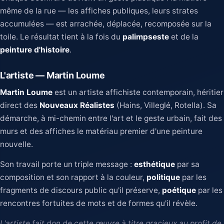
même de la rue — les affiches publiques, leurs strates
accumulées — est arrachée, déplacée, recomposée sur la
toile. Le résultat tient à la fois du
palimpseste
et de la
peinture d'histoire
.
L'artiste — Martin Loume
Martin Loume
est un artiste affichiste contemporain, héritier
direct des
Nouveaux Réalistes
(Hains, Villeglé, Rotella). Sa
démarche, à mi-chemin entre l'art et le geste urbain, fait des
murs et des affiches le matériau premier d'une peinture
nouvelle.
Son travail porte un triple message :
esthétique
par sa
composition et son rapport à la couleur,
politique
par les
fragments de discours public qu'il préserve,
poétique
par les
rencontres fortuites de mots et de formes qu'il révèle.
L'artiste fait don de cette œuvre à titre gracieux au profit de